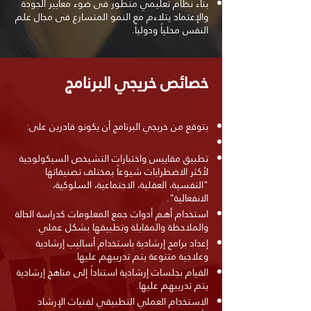
بناء نظام تعليمي متطور فى ضوء معايير الجودة
والإعتماد يتلاءم مع النمو المتسارع فى مجال علم
النفس محلياً ودولياً.
خصائص خريجي البرنامج
يتوقع من خريجي البرنامج أن يكونو قادرين على:
تطبيق مقاييس واختبارات التشيخص السيكولوجية
لأكثر الاضطرابات شيوعاً بمختلف تصنيفاتها
"النفسية، العقلية، الاجتماعية، السلوكية،
الانفعالية".
استخدام أهم أدوات جمع المعلومات كدراسة الحالة
والملاحظة والمقابلة وتطبيقها بشكل عملي.
إعداد برامج إرشادية باستخدام أساليب إرشادية
وعلاجية متنوعة يتم تدريبهم عليها.
القيام بجلسات إرشادية استناداً إلى مناهج إرشادية
يتم تدريبهم عليها.
الاستخدام العملي التطبيقي لفنيات الإرشاد