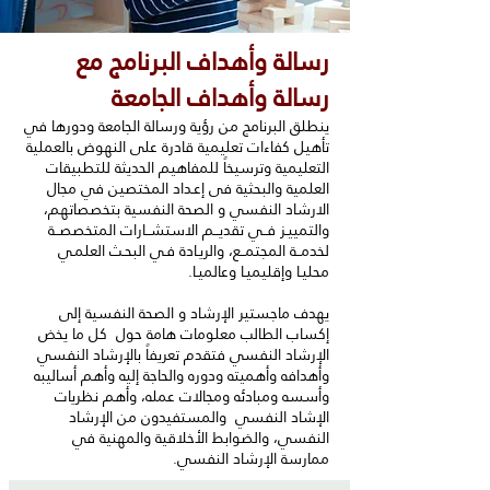
رسالة وأهداف البرنامج مع
رسالة وأهداف الجامعة
ينطلق البرنامج من رؤية ورسالة الجامعة ودورها في
تأهيل كفاءات تعليمية قادرة على النهوض بالعملية
التعليمية وترسيخاً للمفاهيم الحديثة للتطبيقات
العلمية والبحثية فى إعـداد المختصين في مجال
الارشاد النفسي و الصحة النفسية بتخصصاتهم،
والتمييـز فــي تقديــم الاستشــارات المتخصصــة
لخدمــة المجتمــع، والريـادة فـي البحـث العلمـي
محليـا وإقليميـا وعالميـا.
يهدف ماجستير الإرشاد و الصحة النفسية إلى
إكساب الطالب معلومات هامة حول كل ما يخض
الإرشاد النفسي فتقدم تعريفاً بالإرشاد النفسي
وأهدافه وأهميته ودوره والحاجة إليه وأهم أساليبه
وأسسه ومبادئه ومجالات عمله، وأهم نظريات
الإشاد النفسي والمستفيدون من الإرشاد
النفسي، والضوابط الأخلاقية والمهنية في
ممارسة الإرشاد النفسي.