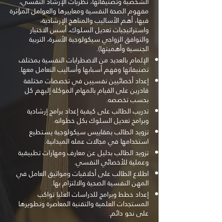
الشخصية وتصنيفاتها، نظريات الإرشاد النفسي،
مفهوم الصحة النفسية ومعاييرها والعوامل المؤثرة
فيها، أهم الأساليب والمناهج الإرشادية،
واستراتيجيات تعديل السلوك، أسس الاختيار
والتوافق الزواجي سيكولوجية الأسرة، التربية
الجنسية وأهميتها).
الإلمام بالعديد من الاضطرابات النفسية بمختلف
تصنيفاتها وفهم أسبابها وأساليب التعامل معها.
إعداد أخصائيين نفسيين في تخصصات مختلفة
قادرين على القيام بالمهام الموكلة إليهم كل
بحسب تخصصه.
تدريب الطالب على كيفية إعداد برامج إرشادية
وبرامج تعديل السلوك بكل خطواته.
تزويد الطالب بمقاييس سيكولوجية يستطيع
استخدامها في مجالات عمله الميدانية.
تزويد الطالب بدليل عن معارف ومهارات تطبيقية
وعملية للأخصائي النفسي.
اطلاع الطالب على أخلاقيات ومواثيق العامل في
المهن النفسية الصحية والالتزام بها.
إعداد خطط وبرامج للدراسات العليا تواكب
المستجدات العلمية والتقنية المعاصرة وتطويرها
على نحو دائم.