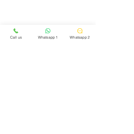
متطلبات القبول و التسجيل
Call us
Whatsapp 1
Whatsapp 2
شهاده البكالوريوس
صورة من جواز السفر
صورة شخصية
تقديم سيرة ذاتية مرفق بها الشهادات او
الدورات او الدبلومات الحاصل عليها فى حال
توافرها
تعبئه إستمارة الخاصة بطلب الإلتحاق
البرامج
روابط سريعة
​
الرئيسية
برامج الماجستير
عن الجامعة