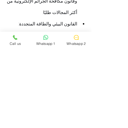
وقانون مكافحة الجرائم الإلكترونية من 
أكثر المجالات طلبًا.
القانون البيئي والطاقة المتجددة: 
قوانين حماية البيئة، وشروط التراخيص 
Call us
Whatsapp 1
Whatsapp 2
لمشروعات الطاقة الشمسية وطاقة 
الرياح، والاتفاقيات الدولية للتغير 
المناخي.
لماذا تبدأ رحلتك مع جامعة 
إيتون؟
بكالوريوس الشريعة والقانون
 في جامعة 
إيتون ليس مجرد برنامج أكاديمي كأي برنامج 