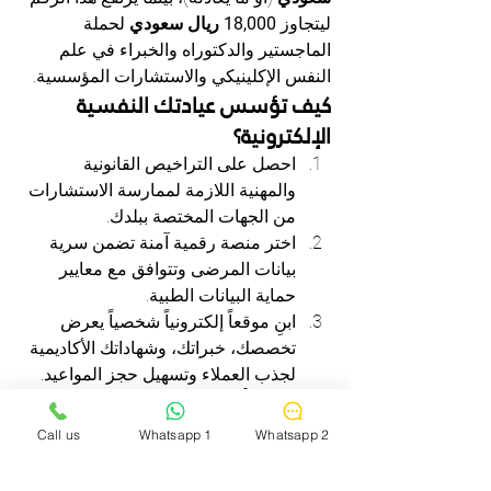
ليتجاوز 
18,000 ريال سعودي
 لحملة 
الماجستير والدكتوراه والخبراء في علم 
النفس الإكلينيكي والاستشارات المؤسسية.
كيف تؤسس عيادتك النفسية 
الإلكترونية؟
احصل على التراخيص القانونية 
والمهنية اللازمة لممارسة الاستشارات 
من الجهات المختصة ببلدك.
اختر منصة رقمية آمنة تضمن سرية 
بيانات المرضى وتتوافق مع معايير 
حماية البيانات الطبية.
ابنِ موقعاً إلكترونياً شخصياً يعرض 
تخصصك، خبراتك، وشهاداتك الأكاديمية 
لجذب العملاء وتسهيل حجز المواعيد.
كيف تبدأ دراسة علم النفس 
عن بعد خطوة بخطوة؟
Call us
Whatsapp 1
Whatsapp 2
إليك خريطة طريق واضحة ومجربة للانتقال 