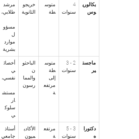
بكالوري
4 
متوس
خريجو 
مرشد 
وس
سنوات
طة
الثانوية
طلابي،
مسؤو
ل 
موارد 
بشرية
ماجست
2 - 3 
متوس
الباحثو
أخصائ
ير
سنوات
طة 
ن 
ي 
إلى 
والمما
نفسي،
مرتفع
رسون
ة
مستش
ار 
سلوك
ي
دكتورا
3 - 5 
مرتفع
الأكادي
أستاذ 
ه
سنوات
ة
ميون 
جامعي