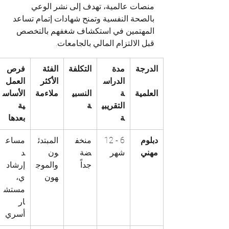
منصات عالمية، تهدف إلى نشر الوعي 
بالصحة النفسية وتمنح شهادات إتمام تساعد 
المهتمين في استكشاف شغفهم بالتخصص 
قبل الالتزام المالي بالجامعات.
الدرجة
مدة 
التكلفة
الفئة 
فرص 
الدراس
الأكثر 
العمل 
العلمية
ة 
النسبي
ملاءمة
الأساس
التقريبي
ة
ية 
ة
بعدها
دبلوم 
6 - 12 
منخف
المبتدئ
مساع
مهني
شهر
ضة 
ون 
د 
جداً
والموج
إرشاد
هون
ي، 
مستش
ار 
أسري